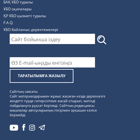
БАҚ ҰБО туралы
ҰБО оқиғалары
ҚР ҰБО қызметі туралы
F.A.Q.
ҰБО байланыс деректемелерi
ТАРАТЫЛЫМҒА ЖАЗЫЛУ
Сайттың саясаты
Сайт материалдарымен жұмыс жасаған кезде дереккөзге
міндетті түрде гиперсілтеме жасай отырып, мәтінді
пайдалануға рұқсат беріледі. Сайттың редакциясы
мақалалар авторларының пікірімен әрқашан келісе
бермейді.