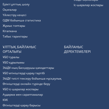
Ерікті ұлттық шолу
Іс-шаралар жоспары
Оқиғалар
Үйлестіру кеңесі
ОДМ бойынша статистика
Жұмыс топтары
Кітапхана
Табыс тарихтары
ҰЛТТЫҚ БАЙЛАНЫС
БАЙЛАНЫС
ОРТАЛЫҒЫ
ДЕРЕКТЕМЕЛЕРІ
ҰБО туралы
ҰБО құрылымы
ЭЫДҰ-ның Басқарушы қағидаттары
ҰБО өтініштерді қарау тәртібі
ЭЫДҰ тиісті тексеру бойынша нұсқаулық
Өтініштерді онлайн түрінде беру
ҰБО іс-шаралар жоспары
Аударма мен сараптамалар
КҰК
Өтініштерді қарау барысы