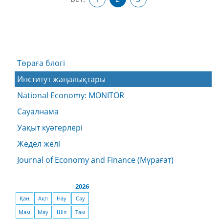
Төраға блогі
Институт жаңалықтары
National Economy: MONITOR
Сауалнама
Уақыт куәгерлері
Жедел желі
Journal of Economy and Finance (Мұрағат)
2026
Қаң
Ақп
Нау
Сәу
Мам
Мау
Шіл
Там