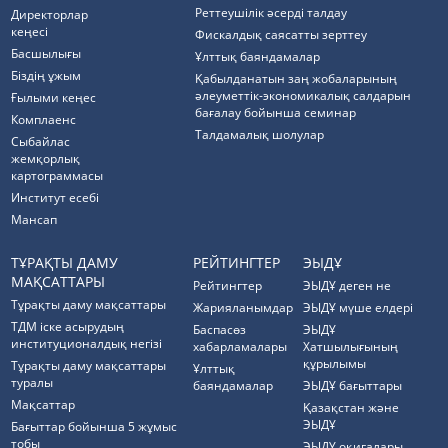
Реттеушілік әсерді талдау
Директорлар
кеңесі
Фискалдық саясатты зерттеу
Басшылығы
Ұлттық баяндамалар
Біздің ұжым
Қабылданатын заң жобаларының
әлеуметтік-экономикалық салдарын
Ғылыми кеңес
бағалау бойынша семинар
Комплаенс
Талдамалық шолулар
Cыбайлас
жемқорлық
картограммасы
Институт есебі
Мансап
ТҰРАҚТЫ ДАМУ
РЕЙТИНГТЕР
ЭЫДҰ
МАҚСАТТАРЫ
Рейтингтер
ЭЫДҰ деген не
Тұрақты даму мақсаттары
Жарияланымдар
ЭЫДҰ мүше елдері
ТДМ іске асырудың
Баспасөз
ЭЫДҰ
институционалдық негізі
хабарламалары
Хатшылығының
құрылымы
Тұрақты даму мақсаттары
Ұлттық
туралы
баяндамалар
ЭЫДҰ бағыттары
Мақсаттар
Қазақстан және
ЭЫДҰ
Бағыттар бойынша 5 жұмыс
тобы
ЭЫДҰ оқиғалары