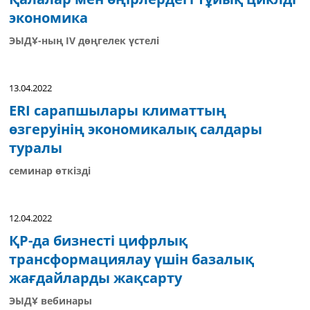
экономика
ЭЫДҰ-ның IV дөңгелек үстелі
13.04.2022
ERI сарапшылары климаттың
өзгеруінің экономикалық салдары
туралы
семинар өткізді
12.04.2022
ҚР-да бизнесті цифрлық
трансформациялау үшін базалық
жағдайларды жақсарту
ЭЫДҰ вебинары