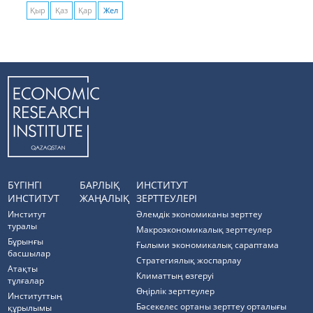
Қыр
Қаз
Қар
Жел
БҮГІНГІ
БАРЛЫҚ
ИНСТИТУТ
ИНСТИТУТ
ЖАҢАЛЫҚ
ЗЕРТТЕУЛЕРІ
Институт
Әлемдік экономиканы зерттеу
туралы
Макроэкономикалық зерттеулер
Бұрынғы
Ғылыми экономикалық сараптама
басшылар
Стратегиялық жоспарлау
Атақты
Климаттың өзгеруі
тұлғалар
Өңірлік зерттеулер
Институттың
Бәсекелес ортаны зерттеу орталығы
құрылымы