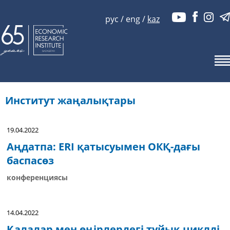
рус
/
eng
/
kaz
Институт жаңалықтары
19.04.2022
Аңдатпа: ERI қатысуымен ОКҚ-дағы
баспасөз
конференциясы
14.04.2022
Қалалар мен өңірлердегі тұйық циклді