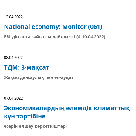
12.04.2022
National economy: Monitor (061)
ERI-дің апта сайынғы дайджесті (4-10.04.2022)
08.04.2022
ТДМ: 3-мақсат
Жақсы денсаулық пен әл-ауқат
07.04.2022
Экономикалардың әлемдік климаттық
күн тәртібіне
әсерін өлшеу көрсеткіштері