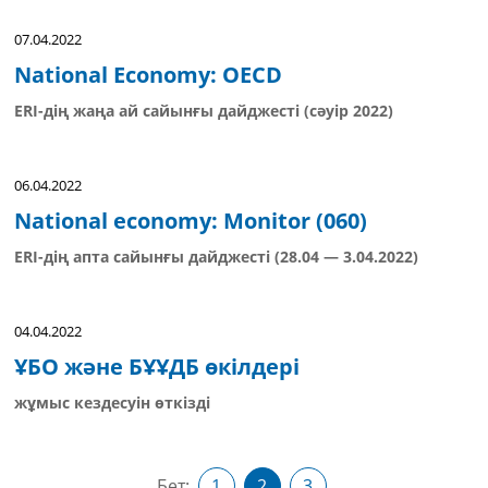
07.04.2022
National Economy: OECD
ERI-дің жаңа ай сайынғы дайджесті (сәуір 2022)
06.04.2022
National economy: Monitor (060)
ERI-дің апта сайынғы дайджесті (28.04 — 3.04.2022)
04.04.2022
ҰБО және БҰҰДБ өкілдері
жұмыс кездесуін өткізді
Бет:
1
2
3