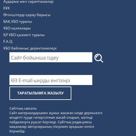
Аударма мен сараптамалар
КҰК
Өтініштерді қарау барысы
БАҚ ҰБО туралы
ҰБО оқиғалары
ҚР ҰБО қызметі туралы
F.A.Q.
ҰБО байланыс деректемелерi
ТАРАТЫЛЫМҒА ЖАЗЫЛУ
Сайттың саясаты
Сайт материалдарымен жұмыс жасаған кезде дереккөзге
міндетті түрде гиперсілтеме жасай отырып, мәтінді
пайдалануға рұқсат беріледі. Сайттың редакциясы
мақалалар авторларының пікірімен әрқашан келісе
бермейді.