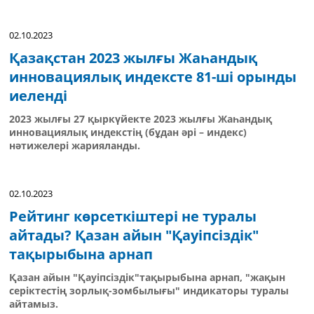
02.10.2023
Қазақстан 2023 жылғы Жаһандық
инновациялық индексте 81-ші орынды
иеленді
2023 жылғы 27 қыркүйекте 2023 жылғы Жаһандық
инновациялық индекстің (бұдан әрі – индекс)
нәтижелері жарияланды.
02.10.2023
Рейтинг көрсеткіштері не туралы
айтады? Қазан айын "Қауіпсіздік"
тақырыбына арнап
Қазан айын "Қауіпсіздік"тақырыбына арнап, "жақын
серіктестің зорлық-зомбылығы" индикаторы туралы
айтамыз.