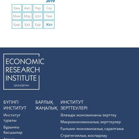
2019
Қаң
Ақп
Нау
Сәу
Мам
Мау
Шіл
Там
Қыр
Қаз
Қар
Жел
БҮГІНГІ
БАРЛЫҚ
ИНСТИТУТ
ИНСТИТУТ
ЖАҢАЛЫҚ
ЗЕРТТЕУЛЕРІ
Институт
Әлемдік экономиканы зерттеу
туралы
Макроэкономикалық зерттеулер
Бұрынғы
Ғылыми экономикалық сараптама
басшылар
Стратегиялық жоспарлау