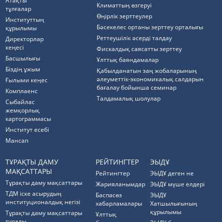
Атақты
Климаттың өзгеруі
тұлғалар
Өңірлік зерттеулер
Институттың
Бәсекелес ортаны зерттеу орталығы
құрылымы
Реттеушілік әсерді талдау
Директорлар
кеңесі
Фискалдық саясатты зерттеу
Басшылығы
Ұлттық баяндамалар
Біздің ұжым
Қабылданатын заң жобаларының
әлеуметтік-экономикалық салдарын
Ғылыми кеңес
бағалау бойынша семинар
Комплаенс
Талдамалық шолулар
Cыбайлас
жемқорлық
картограммасы
Институт есебі
Мансап
ТҰРАҚТЫ ДАМУ
РЕЙТИНГТЕР
ЭЫДҰ
МАҚСАТТАРЫ
Рейтингтер
ЭЫДҰ деген не
Тұрақты даму мақсаттары
Жарияланымдар
ЭЫДҰ мүше елдері
ТДМ іске асырудың
Баспасөз
ЭЫДҰ
институционалдық негізі
хабарламалары
Хатшылығының
құрылымы
Тұрақты даму мақсаттары
Ұлттық
туралы