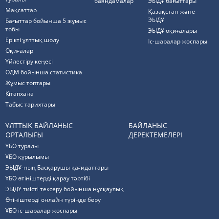
баяндамалар
ЭЫДҰ бағыттары
Мақсаттар
Қазақстан және
ЭЫДҰ
Бағыттар бойынша 5 жұмыс
тобы
ЭЫДҰ оқиғалары
Ерікті ұлттық шолу
Іс-шаралар жоспары
Оқиғалар
Үйлестіру кеңесі
ОДМ бойынша статистика
Жұмыс топтары
Кітапхана
Табыс тарихтары
ҰЛТТЫҚ БАЙЛАНЫС
БАЙЛАНЫС
ОРТАЛЫҒЫ
ДЕРЕКТЕМЕЛЕРІ
ҰБО туралы
ҰБО құрылымы
ЭЫДҰ-ның Басқарушы қағидаттары
ҰБО өтініштерді қарау тәртібі
ЭЫДҰ тиісті тексеру бойынша нұсқаулық
Өтініштерді онлайн түрінде беру
ҰБО іс-шаралар жоспары