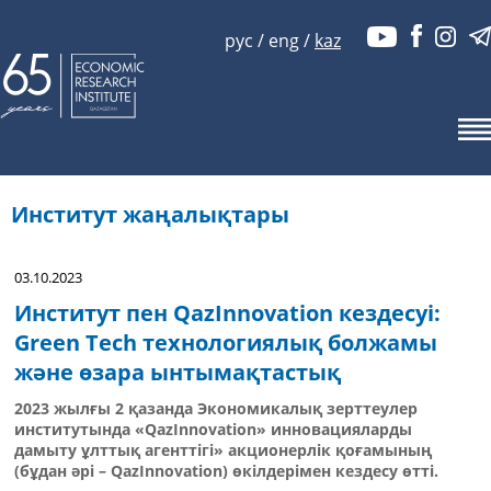
рус
/
eng
/
kaz
Институт жаңалықтары
03.10.2023
Институт пен QazInnovation кездесуі:
Green Tech технологиялық болжамы
және өзара ынтымақтастық
2023 жылғы 2 қазанда Экономикалық зерттеулер
институтында «QazInnovation» инновацияларды
дамыту ұлттық агенттігі» акционерлік қоғамының
(бұдан әрі – QazInnovation) өкілдерімен кездесу өтті.