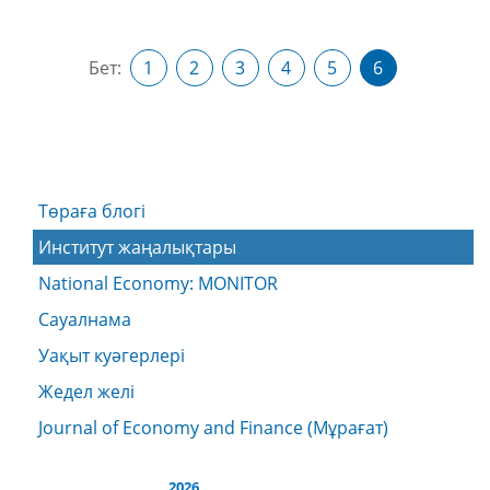
Бет:
1
2
3
4
5
6
Төраға блогі
Институт жаңалықтары
National Economy: MONITOR
Сауалнама
Уақыт куәгерлері
Жедел желі
Journal of Economy and Finance (Мұрағат)
2026