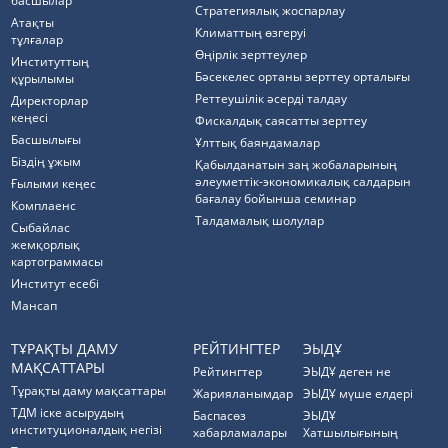
басшылар
Стратегиялық жоспарлау
Атақты
Климаттың өзгеруі
тұлғалар
Өңірлік зерттеулер
Институттың
Бәсекелес ортаны зерттеу орталығы
құрылымы
Реттеушілік әсерді талдау
Директорлар
кеңесі
Фискалдық саясатты зерттеу
Басшылығы
Ұлттық баяндамалар
Біздің ұжым
Қабылданатын заң жобаларының
әлеуметтік-экономикалық салдарын
Ғылыми кеңес
бағалау бойынша семинар
Комплаенс
Талдамалық шолулар
Cыбайлас
жемқорлық
картограммасы
Институт есебі
Мансап
ТҰРАҚТЫ ДАМУ
РЕЙТИНГТЕР
ЭЫДҰ
МАҚСАТТАРЫ
Рейтингтер
ЭЫДҰ деген не
Тұрақты даму мақсаттары
Жарияланымдар
ЭЫДҰ мүше елдері
ТДМ іске асырудың
Баспасөз
ЭЫДҰ
институционалдық негізі
хабарламалары
Хатшылығының