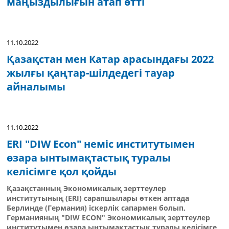
маңыздылығын атап өтті
11.10.2022
Қазақстан мен Катар арасындағы 2022
жылғы қаңтар-шілдедегі тауар
айналымы
11.10.2022
ERI "DIW Econ" неміс институтымен
өзара ынтымақтастық туралы
келісімге қол қойды
Қазақстанның Экономикалық зерттеулер
институтының (ERI) сарапшылары өткен аптада
Берлинде (Германия) іскерлік сапармен болып,
Германияның "DIW ECON" Экономикалық зерттеулер
институтымен өзара ынтымақтастық туралы келісімге