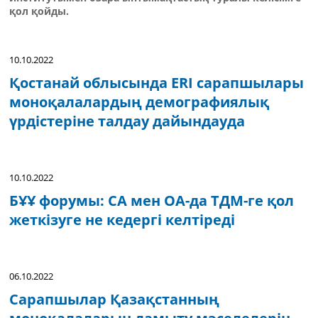
қол қойды.
10.10.2022
Қостанай облысында ERI сарапшылары
моноқалалардың демографиялық
үрдістеріне талдау дайындауда
10.10.2022
БҰҰ форумы: СА мен ОA-да ТДМ-ге қол
жеткізуге не кедергі келтіреді
06.10.2022
Сарапшылар Қазақстанның