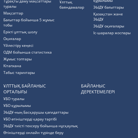
құрылымы
Тұрақты даму мақсаттары
Ұлттық
туралы
баяндамалар
ЭЫДҰ бағыттары
Мақсаттар
Қазақстан және
ЭЫДҰ
Бағыттар бойынша 5 жұмыс
тобы
ЭЫДҰ оқиғалары
Ерікті ұлттық шолу
Іс-шаралар жоспары
Оқиғалар
Үйлестіру кеңесі
ОДМ бойынша статистика
Жұмыс топтары
Кітапхана
Табыс тарихтары
ҰЛТТЫҚ БАЙЛАНЫС
БАЙЛАНЫС
ОРТАЛЫҒЫ
ДЕРЕКТЕМЕЛЕРІ
ҰБО туралы
ҰБО құрылымы
ЭЫДҰ-ның Басқарушы қағидаттары
ҰБО өтініштерді қарау тәртібі
ЭЫДҰ тиісті тексеру бойынша нұсқаулық
Өтініштерді онлайн түрінде беру