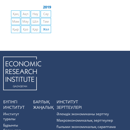
2019
Қаң
Ақп
Нау
Сәу
Мам
Мау
Шіл
Там
Қыр
Қаз
Қар
Жел
БҮГІНГІ
БАРЛЫҚ
ИНСТИТУТ
ИНСТИТУТ
ЖАҢАЛЫҚ
ЗЕРТТЕУЛЕРІ
Институт
Әлемдік экономиканы зерттеу
туралы
Макроэкономикалық зерттеулер
Бұрынғы
Ғылыми экономикалық сараптама