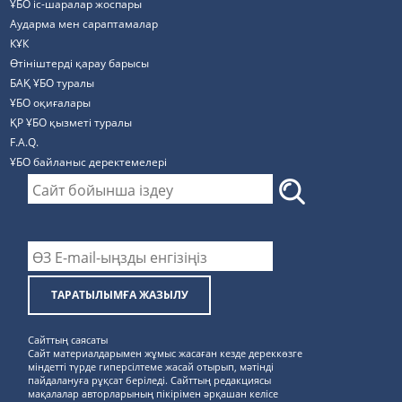
ҰБО іс-шаралар жоспары
Аударма мен сараптамалар
КҰК
Өтініштерді қарау барысы
БАҚ ҰБО туралы
ҰБО оқиғалары
ҚР ҰБО қызметі туралы
F.A.Q.
ҰБО байланыс деректемелерi
ТАРАТЫЛЫМҒА ЖАЗЫЛУ
Сайттың саясаты
Сайт материалдарымен жұмыс жасаған кезде дереккөзге
міндетті түрде гиперсілтеме жасай отырып, мәтінді
пайдалануға рұқсат беріледі. Сайттың редакциясы
мақалалар авторларының пікірімен әрқашан келісе