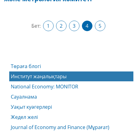
Бет:
1
2
3
4
5
Төраға блогі
Институт жаңалықтары
National Economy: MONITOR
Сауалнама
Уақыт куәгерлері
Жедел желі
Journal of Economy and Finance (Мұрағат)