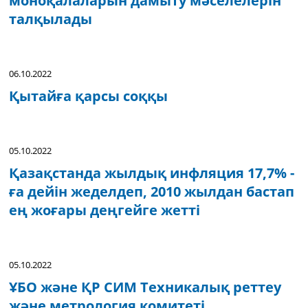
моноқалаларын дамыту мәселелерін
талқылады
06.10.2022
Қытайға қарсы соққы
05.10.2022
Қазақстанда жылдық инфляция 17,7% -
ға дейін жеделдеп, 2010 жылдан бастап
ең жоғары деңгейге жетті
05.10.2022
ҰБО және ҚР СИМ Техникалық реттеу
және метрология комитеті