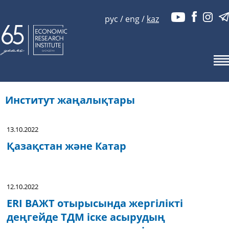
рус
/
eng
/
kaz
Институт жаңалықтары
13.10.2022
Қазақстан және Катар
12.10.2022
ERI ВАЖТ отырысында жергілікті
деңгейде ТДМ іске асырудың