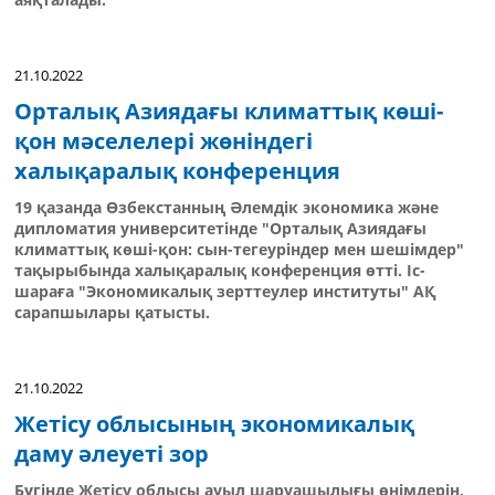
21.10.2022
Орталық Азиядағы климаттық көші-
қон мәселелері жөніндегі
халықаралық конференция
19 қазанда Өзбекстанның Әлемдік экономика және
дипломатия университетінде "Орталық Азиядағы
климаттық көші-қон: сын-тегеуріндер мен шешімдер"
тақырыбында халықаралық конференция өтті. Іс-
шараға "Экономикалық зерттеулер институты" АҚ
сарапшылары қатысты.
21.10.2022
Жетісу облысының экономикалық
даму әлеуеті зор
Бүгінде Жетісу облысы ауыл шаруашылығы өнімдерін,