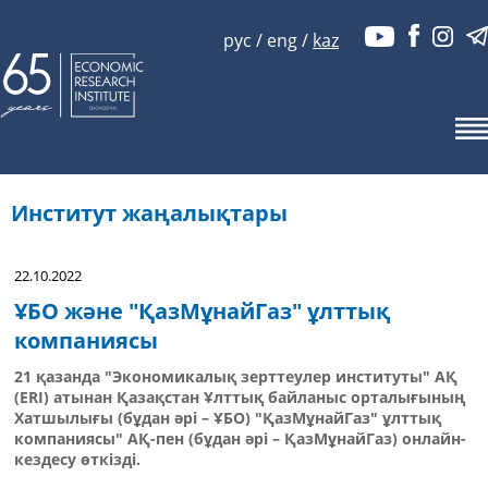
рус
/
eng
/
kaz
Институт жаңалықтары
22.10.2022
ҰБО және "ҚазМұнайГаз" ұлттық
компаниясы
21 қазанда "Экономикалық зерттеулер институты" АҚ
(ERI) атынан Қазақстан Ұлттық байланыс орталығының
Хатшылығы (бұдан әрі – ҰБО) "ҚазМұнайГаз" ұлттық
компаниясы" АҚ-пен (бұдан әрі – ҚазМұнайГаз) онлайн-
кездесу өткізді.