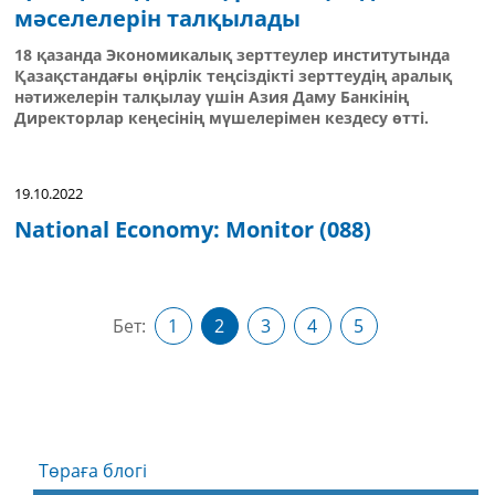
мәселелерін талқылады
18 қазанда Экономикалық зерттеулер институтында
Қазақстандағы өңірлік теңсіздікті зерттеудің аралық
нәтижелерін талқылау үшін Азия Даму Банкінің
Директорлар кеңесінің мүшелерімен кездесу өтті.
19.10.2022
National Economy: Monitor (088)
Бет:
1
2
3
4
5
Төраға блогі