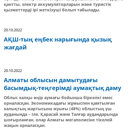
қантты, электр аккумуляторларын және туристік
қызметтерді ірі жеткізуші болып табылады.
20.10.2022
АҚШ-тың еңбек нарығында қызық
жағдай
20.10.2022
Алматы облысын дамытудағы
басымдық-теңгерімді аумақтық даму
Облыс халқы өңір аумағы бойынша біркелкі емес
орналасқан. Экономикадағы жұмыспен қамтылған
халықтың жартысына жуығы (48%) облыстың үш
ауданында – Іле, Қарасай және Талғар аудандарында
шоғырланған, олар Алматы мегаполисіне тікелей
жақын орналасқан.