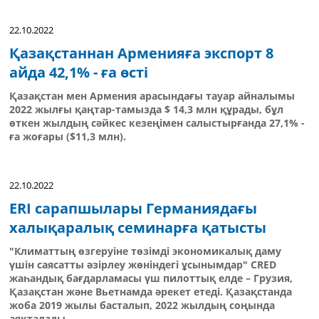
22.10.2022
Қазақстаннан Арменияға экспорт 8
айда 42,1% - ға өсті
Қазақстан мен Армения арасындағы тауар айналымы
2022 жылғы қаңтар-тамызда $ 14,3 млн құрады, бұл
өткен жылдың сәйкес кезеңімен салыстырғанда 27,1% -
ға жоғары ($11,3 млн).
22.10.2022
ERI сарапшылары Германиядағы
халықаралық семинарға қатысты
"Климаттың өзгеруіне төзімді экономикалық даму
үшін саясатты әзірлеу жөніндегі ұсынымдар" CRED
жаһандық бағдарламасы үш пилоттық елде – Грузия,
Қазақстан және Вьетнамда әрекет етеді. Қазақстанда
жоба 2019 жылы басталып, 2022 жылдың соңында
аяқталады.