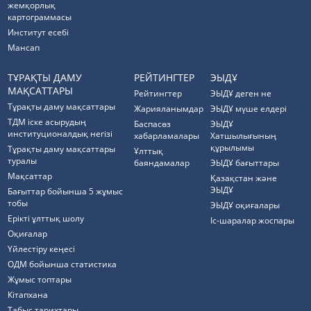
жемқорлық
картограммасы
Институт есебі
Мансап
ТҰРАҚТЫ ДАМУ
РЕЙТИНГТЕР
ЭЫДҰ
МАҚСАТТАРЫ
Рейтингтер
ЭЫДҰ деген не
Тұрақты даму мақсаттары
Жарияланымдар
ЭЫДҰ мүше елдері
ТДМ іске асырудың
Баспасөз
ЭЫДҰ
институционалдық негізі
хабарламалары
Хатшылығының
құрылымы
Тұрақты даму мақсаттары
Ұлттық
туралы
баяндамалар
ЭЫДҰ бағыттары
Мақсаттар
Қазақстан және
ЭЫДҰ
Бағыттар бойынша 5 жұмыс
тобы
ЭЫДҰ оқиғалары
Ерікті ұлттық шолу
Іс-шаралар жоспары
Оқиғалар
Үйлестіру кеңесі
ОДМ бойынша статистика
Жұмыс топтары
Кітапхана
Табыс тарихтары