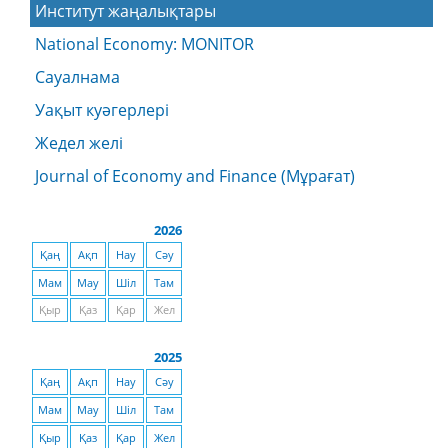
Институт жаңалықтары
National Economy: MONITOR
Сауалнама
Уақыт куәгерлері
Жедел желі
Journal of Economy and Finance (Мұрағат)
2026
Қаң
Ақп
Нау
Сәу
Мам
Мау
Шіл
Там
Қыр
Қаз
Қар
Жел
2025
Қаң
Ақп
Нау
Сәу
Мам
Мау
Шіл
Там
Қыр
Қаз
Қар
Жел