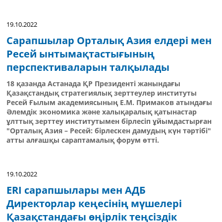
19.10.2022
Сарапшылар Орталық Азия елдері мен
Ресей ынтымақтастығының
перспективаларын талқылады
18 қазанда Астанада ҚР Президенті жанындағы
Қазақстандық стратегиялық зерттеулер институты
Ресей Ғылым академиясының Е.М. Примаков атындағы
Әлемдік экономика және халықаралық қатынастар
ұлттық зерттеу институтымен бірлесіп ұйымдастырған
"Орталық Азия – Ресей: бірлескен дамудың күн тәртібі"
атты алғашқы сараптамалық форум өтті.
19.10.2022
ERI сарапшылары мен АДБ
Директорлар кеңесінің мүшелері
Қазақстандағы өңірлік теңсіздік