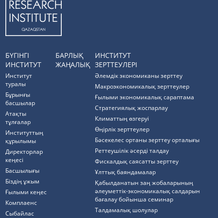
БҮГІНГІ
БАРЛЫҚ
ИНСТИТУТ
ИНСТИТУТ
ЖАҢАЛЫҚ
ЗЕРТТЕУЛЕРІ
Институт
Әлемдік экономиканы зерттеу
туралы
Макроэкономикалық зерттеулер
Бұрынғы
Ғылыми экономикалық сараптама
басшылар
Стратегиялық жоспарлау
Атақты
Климаттың өзгеруі
тұлғалар
Өңірлік зерттеулер
Институттың
Бәсекелес ортаны зерттеу орталығы
құрылымы
Реттеушілік әсерді талдау
Директорлар
кеңесі
Фискалдық саясатты зерттеу
Басшылығы
Ұлттық баяндамалар
Біздің ұжым
Қабылданатын заң жобаларының
әлеуметтік-экономикалық салдарын
Ғылыми кеңес
бағалау бойынша семинар
Комплаенс
Талдамалық шолулар
Cыбайлас