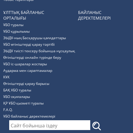
ҰЛТТЫҚ БАЙЛАНЫС
БАЙЛАНЫС
ОРТАЛЫҒЫ
ДЕРЕКТЕМЕЛЕРІ
ҰБО туралы
ҰБО құрылымы
ЭЫДҰ-ның Басқарушы қағидаттары
ҰБО өтініштерді қарау тәртібі
ЭЫДҰ тиісті тексеру бойынша нұсқаулық
Өтініштерді онлайн түрінде беру
ҰБО іс-шаралар жоспары
Аударма мен сараптамалар
КҰК
Өтініштерді қарау барысы
БАҚ ҰБО туралы
ҰБО оқиғалары
ҚР ҰБО қызметі туралы
F.A.Q.
ҰБО байланыс деректемелерi