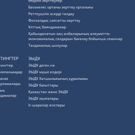
Өңірлік зерттеулер
Бәсекелес ортаны зерттеу орталығы
Реттеушілік әсерді талдау
Фискалдық саясатты зерттеу
Ұлттық баяндамалар
Қабылданатын заң жобаларының әлеуметтік-
экономикалық салдарын бағалау бойынша семинар
Талдамалық шолулар
ЙТИНГТЕР
ЭЫДҰ
тингтер
ЭЫДҰ деген не
ияланымдар
ЭЫДҰ мүше елдері
пасөз
ЭЫДҰ Хатшылығының құрылымы
арламалары
ЭЫДҰ бағыттары
тық
Қазақстан және ЭЫДҰ
ндамалар
ЭЫДҰ оқиғалары
Іс-шаралар жоспары