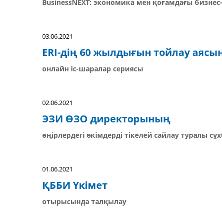
BusinessNEXT: экономика мен қоғамдағы бизнес
03.06.2021
ERI-дің 60 жылдығын тойлау аясы
онлайн іс-шаралар сериясы
02.06.2021
ЭЗИ ӨЗО директорының
өңірлердегі әкімдерді тікелей сайлау туралы сұ
01.06.2021
ҚББИ Үкімет
отырысында талқылау