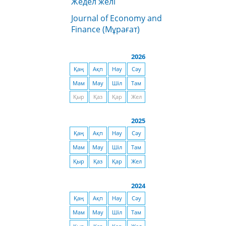
Жедел желі
Journal of Economy and
Finance (Мұрағат)
2026
Қаң
Ақп
Нау
Сәу
Мам
Мау
Шіл
Там
Қыр
Қаз
Қар
Жел
2025
Қаң
Ақп
Нау
Сәу
Мам
Мау
Шіл
Там
Қыр
Қаз
Қар
Жел
2024
Қаң
Ақп
Нау
Сәу
Мам
Мау
Шіл
Там