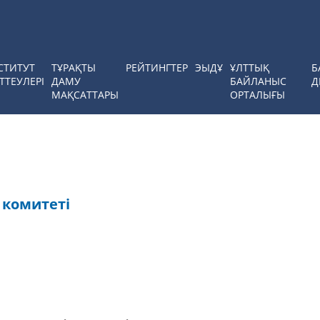
СТИТУТ
ТҰРАҚТЫ
РЕЙТИНГТЕР
ЭЫДҰ
ҰЛТТЫҚ
Б
ТТЕУЛЕРІ
ДАМУ
БАЙЛАНЫС
Д
МАҚСАТТАРЫ
ОРТАЛЫҒЫ
 комитеті