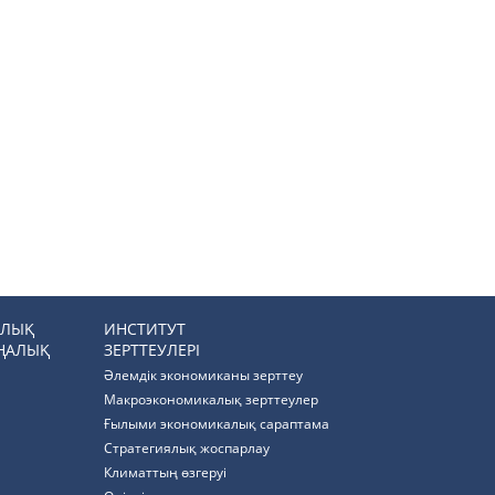
РЛЫҚ
ИНСТИТУТ
ҢАЛЫҚ
ЗЕРТТЕУЛЕРІ
Әлемдік экономиканы зерттеу
Макроэкономикалық зерттеулер
Ғылыми экономикалық сараптама
Стратегиялық жоспарлау
Климаттың өзгеруі