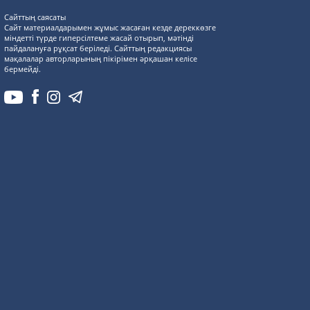
Сайттың саясаты
Сайт материалдарымен жұмыс жасаған кезде дереккөзге
міндетті түрде гиперсілтеме жасай отырып, мәтінді
пайдалануға рұқсат беріледі. Сайттың редакциясы
мақалалар авторларының пікірімен әрқашан келісе
бермейді.