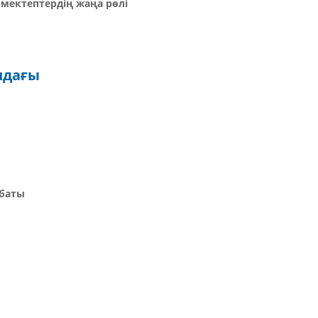
-мектептердің жаңа рөлі
ндағы
хбаты