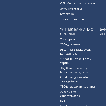
ОДМ бойынша статистика
Жұмыс топтары
Кітапхана
Табыс тарихтары
ҰЛТТЫҚ БАЙЛАНЫС
БА
ОРТАЛЫҒЫ
ДЕР
ҰБО туралы
ҰБО құрылымы
ЭЫДҰ-ның Басқарушы
қағидаттары
ҰБО өтініштерді қарау
тәртібі
ЭЫДҰ тиісті тексеру
бойынша нұсқаулық
Өтініштерді онлайн
түрінде беру
ҰБО іс-шаралар жоспары
Аударма мен
сараптамалар
КҰК