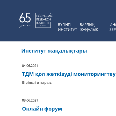
БҮГІНГІ
БАРЛЫҚ
ИН
ИНСТИТУТ
ЖАҢАЛЫҚ
ЗЕР
Институт жаңалықтары
04.06.2021
ТДМ қол жеткізуді мониторингтеу
Бірінші отырыс
03.06.2021
Онлайн форум