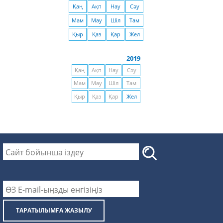
Қаң
Ақп
Нау
Сәу
Мам
Мау
Шіл
Там
Қыр
Қаз
Қар
Жел
2019
Қаң
Ақп
Нау
Сәу
Мам
Мау
Шіл
Там
Қыр
Қаз
Қар
Жел
ТАРАТЫЛЫМҒА ЖАЗЫЛУ