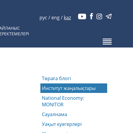
рус
/
eng
/
kaz
АЙЛАНЫС
ЕРЕКТЕМЕЛЕРІ
Төраға блогі
Институт жаңалықтары
National Economy:
MONITOR
Сауалнама
Уақыт куәгерлері