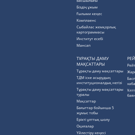
Басшылығы
Біздің ұжым
Ғылыми кеңес
Комплаенс
Cыбайлас жемқорлық
картограммасы
Институт есебі
Мансап
ТҰРАҚТЫ ДАМУ
РЕ
МАҚСАТТАРЫ
Рей
Тұрақты даму мақсаттары
Жар
ТДМ іске асырудың
Бас
институционалдық негізі
хаб
Тұрақты даму мақсаттары
Ұлт
туралы
бая
Мақсаттар
Бағыттар бойынша 5
жұмыс тобы
Ерікті ұлттық шолу
Оқиғалар
Үйлестіру кеңесі