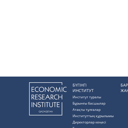
БҮГІНГІ
БА
ИНСТИТУТ
ЖА
Институт туралы
Бұрынғы басшылар
Атақты тұлғалар
Институттың құрылымы
Директорлар кеңесі