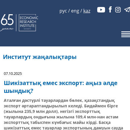
рус
/
eng
/
kaz
Институт жаңалықтары
07.10.2025
Шикізаттық емес экспорт: аңыз әлде
шындық?
Аталған дәстүрлі тауарлардан бөлек, қазақстандық
экспорт әртараптандырылып келеді. Бидаймен бірге
(жылына 235,9 млн долл), негізгі экспорттық
тауарлардың ондығына жылына 109,4 млн-нан астам
экспорттық табыспен күнбағыс майы кірді. Басқа
шикізаттық емес тауарлар экспортының дамуын сауда