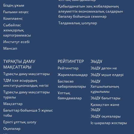
Біздің ұжым
Қабылданатын заң жобаларының
әлеуметтік-экономикалық салдарын
Ғылыми кеңес
бағалау бойынша семинар
Комплаенс
Талдамалық шолулар
Cыбайлас
жемқорлық
картограммасы
Институт есебі
Мансап
ТҰРАҚТЫ ДАМУ
РЕЙТИНГТЕР
ЭЫДҰ
МАҚСАТТАРЫ
Рейтингтер
ЭЫДҰ деген не
Тұрақты даму мақсаттары
Жарияланымдар
ЭЫДҰ мүше елдері
ТДМ іске асырудың
Баспасөз
ЭЫДҰ
институционалдық негізі
хабарламалары
Хатшылығының
құрылымы
Тұрақты даму мақсаттары
Ұлттық
туралы
баяндамалар
ЭЫДҰ бағыттары
Мақсаттар
Қазақстан және
ЭЫДҰ
Бағыттар бойынша 5 жұмыс
тобы
ЭЫДҰ оқиғалары
Ерікті ұлттық шолу
Іс-шаралар жоспары
Оқиғалар