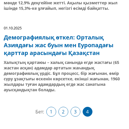
мәнде 12,9% деңгейіне жетті. Ақылы қызметтер жыл
ішінде 15,3%-ке ұлғайып, негізгі өсімді байқатты.
01.10.2025
Демографиялық өткел: Орталық
Азиядағы жас буын мен Еуропадағы
қарттар арасындағы Қазақстан
Халықтың қартаюы – халық санында егде жастағы (65
жастан асқан) адамдар артатын жаһандық
демографиялық үрдіс. Бұл процесс, бір жағынан, өмір
сүру ұзақтығы өскенін көрсетке, екінші жағынан, 1960
жылдары туған адамдардың егде жас санатына
ауысқандықтан болады.
Бет:
1
2
3
4