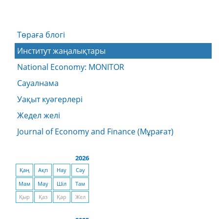
Төраға блогі
Институт жаңалықтары
National Economy: MONITOR
Сауалнама
Уақыт куәгерлері
Жедел желі
Journal of Economy and Finance (Мұрағат)
2026
Қаң
Ақп
Нау
Сәу
Мам
Мау
Шіл
Там
Қыр
Қаз
Қар
Жел