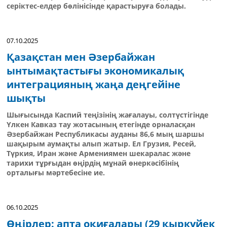
серіктес-елдер бөлінісінде қарастыруға болады.
07.10.2025
Қазақстан мен Әзербайжан
ынтымақтастығы экономикалық
интеграцияның жаңа деңгейіне
шықты
Шығысында Каспий теңізінің жағалауы, солтүстігінде
Үлкен Кавказ тау жотасының етегінде орналасқан
Әзербайжан Республикасы ауданы 86,6 мың шаршы
шақырым аумақты алып жатыр. Ел Грузия, Ресей,
Түркия, Иран және Армениямен шекаралас және
тарихи тұрғыдан өңірдің мұнай өнеркәсібінің
орталығы мәртебесіне ие.
06.10.2025
Өңірлер: апта оқиғалары (29 қыркүйек