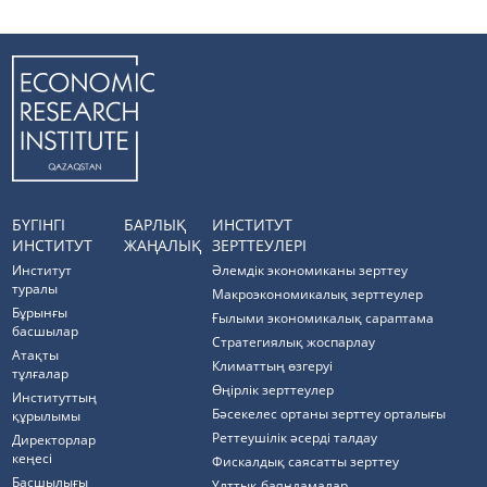
БҮГІНГІ
БАРЛЫҚ
ИНСТИТУТ
ИНСТИТУТ
ЖАҢАЛЫҚ
ЗЕРТТЕУЛЕРІ
Институт
Әлемдік экономиканы зерттеу
туралы
Макроэкономикалық зерттеулер
Бұрынғы
Ғылыми экономикалық сараптама
басшылар
Стратегиялық жоспарлау
Атақты
Климаттың өзгеруі
тұлғалар
Өңірлік зерттеулер
Институттың
Бәсекелес ортаны зерттеу орталығы
құрылымы
Реттеушілік әсерді талдау
Директорлар
кеңесі
Фискалдық саясатты зерттеу
Басшылығы
Ұлттық баяндамалар