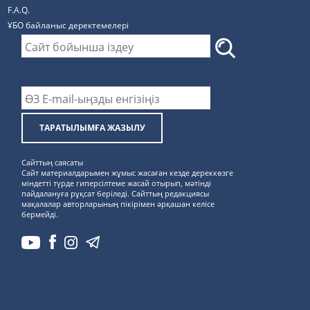
F.A.Q.
ҰБО байланыс деректемелерi
ТАРАТЫЛЫМҒА ЖАЗЫЛУ
Сайттың саясаты
Сайт материалдарымен жұмыс жасаған кезде дереккөзге
міндетті түрде гиперсілтеме жасай отырып, мәтінді
пайдалануға рұқсат беріледі. Сайттың редакциясы
мақалалар авторларының пікірімен әрқашан келісе
бермейді.