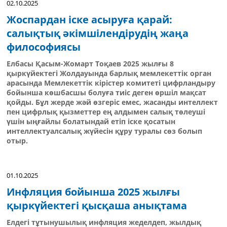
02.10.2025
Жоспардан іске асыруға қарай:
салықтық әкімшілендірудің жаңа
философиясы
Елбасы Қасым-Жомарт Тоқаев 2025 жылғы 8
қыркүйектегі Жолдауында барлық мемлекеттік орган
арасында Мемлекеттік кірістер комитеті цифрландыру
бойынша көшбасшы болуға тиіс деген өршіл мақсат
қойды. Бұл жерде жәй өзгеріс емес, жасанды интеллект
пен цифрлық қызметтер ең алдымен салық төлеуші
үшін ыңғайлы болатындай етіп іске қосатын
интеллектуалсалық жүйесін құру туралы сөз болып
отыр.
01.10.2025
Инфляция бойынша 2025 жылғы
қыркүйектегі қысқаша анықтама
Елдегі тұтынушылық инфляция жеделдеп, жылдық