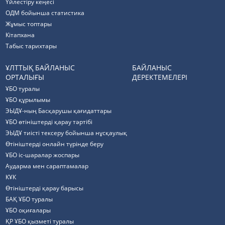
Үйлестіру кеңесі
ОДМ бойынша статистика
Жұмыс топтары
Кітапхана
Табыс тарихтары
ҰЛТТЫҚ БАЙЛАНЫС
БАЙЛАНЫС
ОРТАЛЫҒЫ
ДЕРЕКТЕМЕЛЕРІ
ҰБО туралы
ҰБО құрылымы
ЭЫДҰ-ның Басқарушы қағидаттары
ҰБО өтініштерді қарау тәртібі
ЭЫДҰ тиісті тексеру бойынша нұсқаулық
Өтініштерді онлайн түрінде беру
ҰБО іс-шаралар жоспары
Аударма мен сараптамалар
КҰК
Өтініштерді қарау барысы
БАҚ ҰБО туралы
ҰБО оқиғалары
ҚР ҰБО қызметі туралы