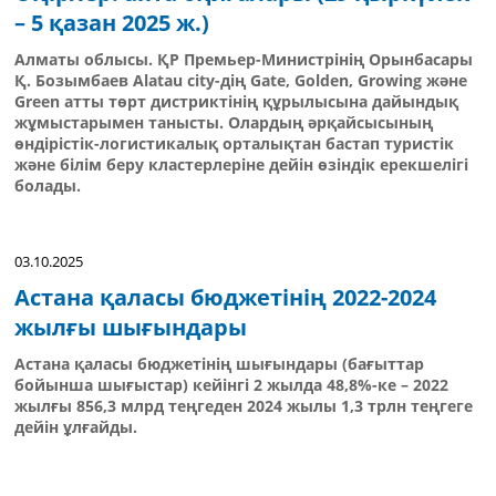
– 5 қазан 2025 ж.)
Алматы облысы. ҚР Премьер-Министрінің Орынбасары
Қ. Бозымбаев Alatau city-дің Gate, Golden, Growing және
Green атты төрт дистриктінің құрылысына дайындық
жұмыстарымен танысты. Олардың әрқайсысының
өндірістік-логистикалық орталықтан бастап туристік
және білім беру кластерлеріне дейін өзіндік ерекшелігі
болады.
03.10.2025
Астана қаласы бюджетінің 2022-2024
жылғы шығындары
Астана қаласы бюджетінің шығындары (бағыттар
бойынша шығыстар) кейінгі 2 жылда 48,8%-ке – 2022
жылғы 856,3 млрд теңгеден 2024 жылы 1,3 трлн теңгеге
дейін ұлғайды.