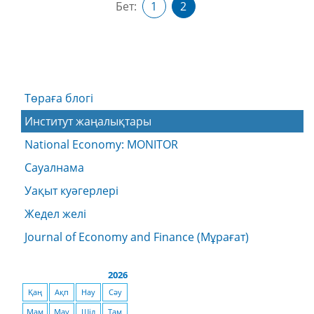
Бет:
1
2
Төраға блогі
Институт жаңалықтары
National Economy: MONITOR
Сауалнама
Уақыт куәгерлері
Жедел желі
Journal of Economy and Finance (Мұрағат)
2026
Қаң
Ақп
Нау
Сәу
Мам
Мау
Шіл
Там