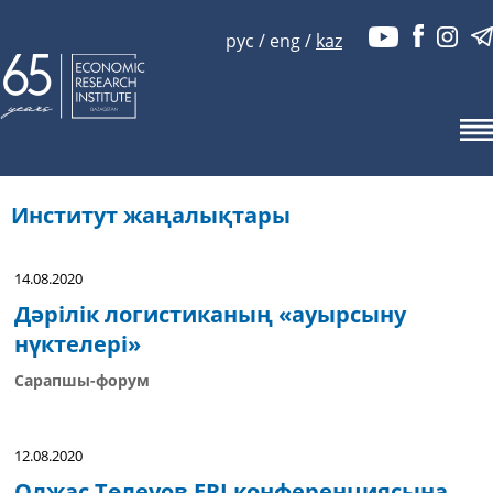
рус
/
eng
/
kaz
Институт жаңалықтары
14.08.2020
Дәрілік логистиканың «ауырсыну
нүктелері»
Сарапшы-форум
12.08.2020
Олжас Төлеуов ERI конференциясына