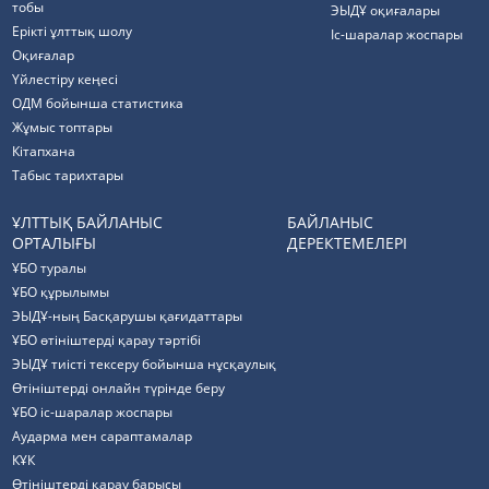
тобы
ЭЫДҰ оқиғалары
Ерікті ұлттық шолу
Іс-шаралар жоспары
Оқиғалар
Үйлестіру кеңесі
ОДМ бойынша статистика
Жұмыс топтары
Кітапхана
Табыс тарихтары
ҰЛТТЫҚ БАЙЛАНЫС
БАЙЛАНЫС
ОРТАЛЫҒЫ
ДЕРЕКТЕМЕЛЕРІ
ҰБО туралы
ҰБО құрылымы
ЭЫДҰ-ның Басқарушы қағидаттары
ҰБО өтініштерді қарау тәртібі
ЭЫДҰ тиісті тексеру бойынша нұсқаулық
Өтініштерді онлайн түрінде беру
ҰБО іс-шаралар жоспары
Аударма мен сараптамалар
КҰК
Өтініштерді қарау барысы