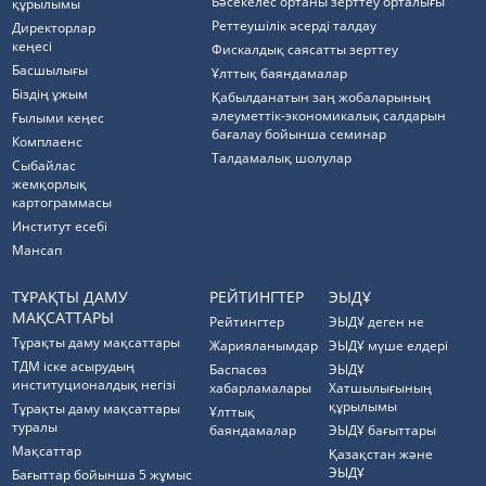
Бәсекелес ортаны зерттеу орталығы
құрылымы
Реттеушілік әсерді талдау
Директорлар
кеңесі
Фискалдық саясатты зерттеу
Басшылығы
Ұлттық баяндамалар
Біздің ұжым
Қабылданатын заң жобаларының
әлеуметтік-экономикалық салдарын
Ғылыми кеңес
бағалау бойынша семинар
Комплаенс
Талдамалық шолулар
Cыбайлас
жемқорлық
картограммасы
Институт есебі
Мансап
ТҰРАҚТЫ ДАМУ
РЕЙТИНГТЕР
ЭЫДҰ
МАҚСАТТАРЫ
Рейтингтер
ЭЫДҰ деген не
Тұрақты даму мақсаттары
Жарияланымдар
ЭЫДҰ мүше елдері
ТДМ іске асырудың
Баспасөз
ЭЫДҰ
институционалдық негізі
хабарламалары
Хатшылығының
құрылымы
Тұрақты даму мақсаттары
Ұлттық
туралы
баяндамалар
ЭЫДҰ бағыттары
Мақсаттар
Қазақстан және
ЭЫДҰ
Бағыттар бойынша 5 жұмыс