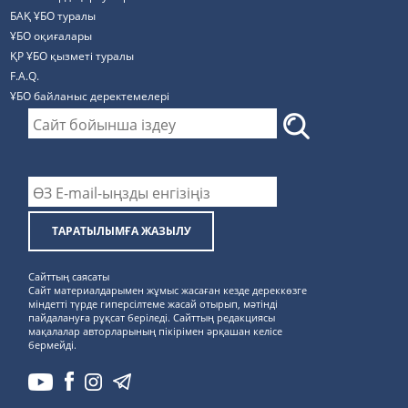
БАҚ ҰБО туралы
ҰБО оқиғалары
ҚР ҰБО қызметі туралы
F.A.Q.
ҰБО байланыс деректемелерi
ТАРАТЫЛЫМҒА ЖАЗЫЛУ
Сайттың саясаты
Сайт материалдарымен жұмыс жасаған кезде дереккөзге
міндетті түрде гиперсілтеме жасай отырып, мәтінді
пайдалануға рұқсат беріледі. Сайттың редакциясы
мақалалар авторларының пікірімен әрқашан келісе
бермейді.