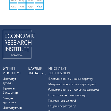
Қыр
Қаз
Қар
Жел
БҮГІНГІ
БАРЛЫҚ
ИНСТИТУТ
ИНСТИТУТ
ЖАҢАЛЫҚ
ЗЕРТТЕУЛЕРІ
Институт
Әлемдік экономиканы зерттеу
туралы
Макроэкономикалық зерттеулер
Бұрынғы
Ғылыми экономикалық сараптама
басшылар
Стратегиялық жоспарлау
Атақты
Климаттың өзгеруі
тұлғалар
Өңірлік зерттеулер
Институттың