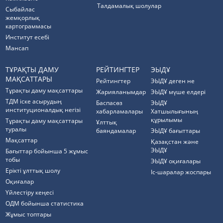
Талдамалық шолулар
Cыбайлас
жемқорлық
картограммасы
Институт есебі
Мансап
ТҰРАҚТЫ ДАМУ
РЕЙТИНГТЕР
ЭЫДҰ
МАҚСАТТАРЫ
Рейтингтер
ЭЫДҰ деген не
Тұрақты даму мақсаттары
Жарияланымдар
ЭЫДҰ мүше елдері
ТДМ іске асырудың
Баспасөз
ЭЫДҰ
институционалдық негізі
хабарламалары
Хатшылығының
құрылымы
Тұрақты даму мақсаттары
Ұлттық
туралы
баяндамалар
ЭЫДҰ бағыттары
Мақсаттар
Қазақстан және
ЭЫДҰ
Бағыттар бойынша 5 жұмыс
тобы
ЭЫДҰ оқиғалары
Ерікті ұлттық шолу
Іс-шаралар жоспары
Оқиғалар
Үйлестіру кеңесі
ОДМ бойынша статистика
Жұмыс топтары