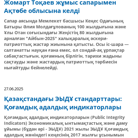
Жомарт Тоқаев жұмыс сапарымен
Ақтөбе облысына келді
Сапар аясында Мемлекет басшысы Кеңес Одағының
Батыры Әлия Молдағұлованың 100 жылдығына және
Ұлы Отан соғысындағы Жеңістің 80 жылдығына
арналған "Айбын-2025" халықаралық әскери-
патриоттық жастар жиынына қатысты. Осы іс-шара —
салтанатты науқан ғана емес, ол сондай-ақ ұрпақтар
сабақтастығын, қоғамның бірлігін, тарихи жадыны
сақтауды және жастардың патриоттық тәрбиесін
нығайтуды бейнелейді.
27.06.2025
Қазақстандағы ЭЫДҰ стандарттары:
Қоғамдық адалдық индикаторлары
Қоғамдық адалдық индикаторларын (Public Integrity
Indicators) Экономикалық ынтымақтастық және даму
ұйымы (бұдан әрі - ЭЫДҰ) 2021 жылы ЭЫДҰ Қоғамдық
адалдық жөніндегі кеңесінің 2017 жылғы ұсынымын