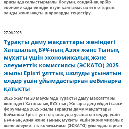
арасында салыстырмалы болуын, сондай-ақ әрбір
экономикада өкілдік етуін қамтамасыз ете отырып,
заңды және нақты шараларды теңестіру.
27.06.2025
Тұрақты даму мақсаттары жөніндегі
Хатшылық БҰҰ-ның Азия және Тынық
мұхиты үшін экономикалық және
әлеуметтік комиссиясы (ЭСКАТО) 2025
жылы Ерікті ұлттық шолуды ұсынатын
елдер үшін ұйымдастырған вебинарға
қатысты
2025 жылғы 20 маусымда Тұрақты даму мақсаттары
жөніндегі Хатшылық БҰҰ-ның Жоғары деңгейдегі саяси
форумында 2025 жылы Тұрақты даму мақсаттары
бойынша Ерікті ұлттық шолуды ұсынатын елдер үшін
БҰҰ-ның Азия және Тынық мұхиты үшін экономикалық
және әлеуметтік комиссиясы (ЭСКАТО) ұйымдастырған