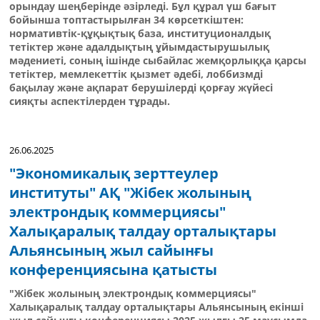
орындау шеңберінде әзірледі. Бұл құрал үш бағыт
бойынша топтастырылған 34 көрсеткіштен:
нормативтік-құқықтық база, институционалдық
тетіктер және адалдықтың ұйымдастырушылық
мәдениеті, соның ішінде сыбайлас жемқорлыққа қарсы
тетіктер, мемлекеттік қызмет әдебі, лоббизмді
бақылау және ақпарат берушілерді қорғау жүйесі
сияқты аспектілерден тұрады.
26.06.2025
"Экономикалық зерттеулер
институты" АҚ "Жібек жолының
электрондық коммерциясы"
Халықаралық талдау орталықтары
Альянсының жыл сайынғы
конференциясына қатысты
"Жібек жолының электрондық коммерциясы"
Халықаралық талдау орталықтары Альянсының екінші