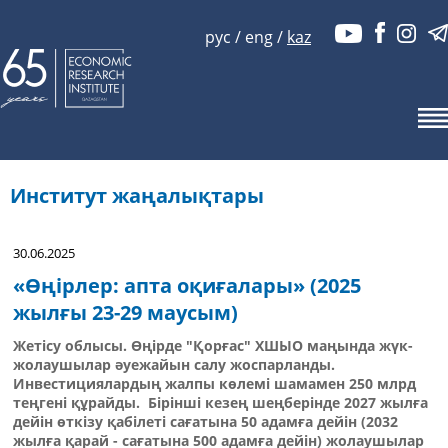
рус
/
eng
/
kaz
Институт жаңалықтары
30.06.2025
«Өңірлер: апта оқиғалары» (2025
жылғы 23-29 маусым)
Жетісу облысы. Өңірде "Қорғас" ХШЫО маңында жүк-
жолаушылар әуежайын салу жоспарланды.
Инвестициялардың жалпы көлемі шамамен 250 млрд
теңгені құрайды. Бірінші кезең шеңберінде 2027 жылға
дейін өткізу қабілеті сағатына 50 адамға дейін (2032
жылға қарай - сағатына 500 адамға дейін) жолаушылар