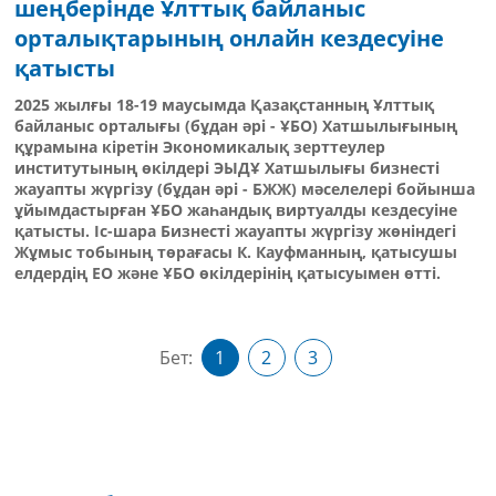
шеңберінде Ұлттық байланыс
орталықтарының онлайн кездесуіне
қатысты
2025 жылғы 18-19 маусымда Қазақстанның Ұлттық
байланыс орталығы (бұдан әрі - ҰБО) Хатшылығының
құрамына кіретін Экономикалық зерттеулер
институтының өкілдері ЭЫДҰ Хатшылығы бизнесті
жауапты жүргізу (бұдан әрі - БЖЖ) мәселелері бойынша
ұйымдастырған ҰБО жаһандық виртуалды кездесуіне
қатысты. Іс-шара Бизнесті жауапты жүргізу жөніндегі
Жұмыс тобының төрағасы К. Кауфманның, қатысушы
елдердің ЕО және ҰБО өкілдерінің қатысуымен өтті.
Бет:
1
2
3