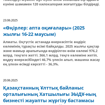
күніне шамамен 120 килокалория жоғалтуды білдіреді.
23.06.2025
«Өңірлер: апта оқиғалары» (2025
жылғы 16-22 маусым)
Алматы. Оңтүстік астанада өнеркәсіптік өндіріс
көлемінің тұрақты өсімі байқалды. 2025 жылғы қаңтар
және мамыр аралығында өндірілген өнім көлемі 976,2
млрд. теңгеге жетті. 366,1 млрд. теңге көлеміне жетіп,
өңдеу өнеркәсібіндегі 46,7% үлесін алып, машина жасау
ең үлкен өсімді көрсетті - 36,3%.
20.06.2025
Қазақстанның Ұлттық байланыс
орталығының Хатшылығы ЭЫДҰ-ның
бизнесті жауапты жүргізу бастамасы