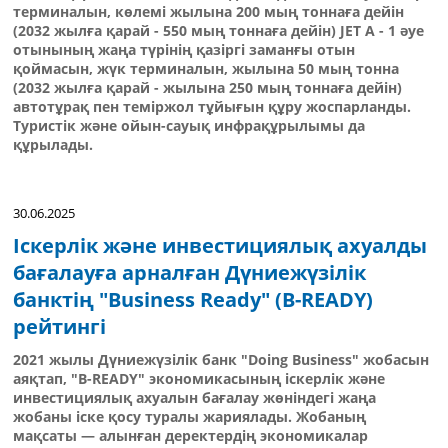
терминалын, көлемі жылына 200 мың тоннаға дейін
(2032 жылға қарай - 550 мың тоннаға дейін) JET А - 1 әуе
отынының жаңа түрінің қазіргі заманғы отын
қоймасын, жүк терминалын, жылына 50 мың тонна
(2032 жылға қарай - жылына 250 мың тоннаға дейін)
автотұрақ пен теміржол тұйығын құру жоспарланды.
Туристік және ойын-сауық инфрақұрылымы да
құрылады.
30.06.2025
Іскерлік және инвестициялық ахуалды
бағалауға арналған Дүниежүзілік
банктің "Business Ready" (B-READY)
рейтингі
2021 жылы Дүниежүзілік банк "Doing Business" жобасын
аяқтап, "B-READY" экономикасының іскерлік және
инвестициялық ахуалын бағалау жөніндегі жаңа
жобаны іске қосу туралы жариялады. Жобаның
мақсаты — алынған деректердің экономикалар