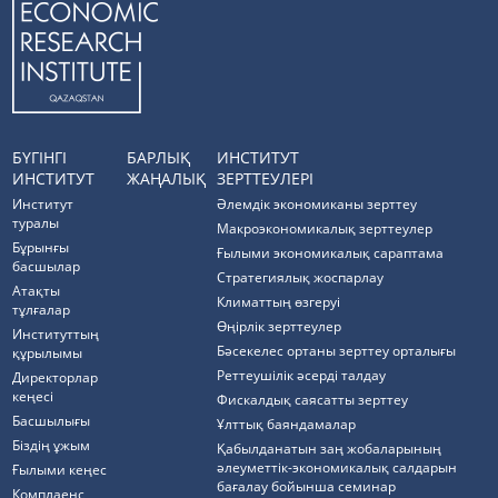
БҮГІНГІ
БАРЛЫҚ
ИНСТИТУТ
ИНСТИТУТ
ЖАҢАЛЫҚ
ЗЕРТТЕУЛЕРІ
Институт
Әлемдік экономиканы зерттеу
туралы
Макроэкономикалық зерттеулер
Бұрынғы
Ғылыми экономикалық сараптама
басшылар
Стратегиялық жоспарлау
Атақты
Климаттың өзгеруі
тұлғалар
Өңірлік зерттеулер
Институттың
Бәсекелес ортаны зерттеу орталығы
құрылымы
Реттеушілік әсерді талдау
Директорлар
кеңесі
Фискалдық саясатты зерттеу
Басшылығы
Ұлттық баяндамалар
Біздің ұжым
Қабылданатын заң жобаларының
әлеуметтік-экономикалық салдарын
Ғылыми кеңес
бағалау бойынша семинар
Комплаенс