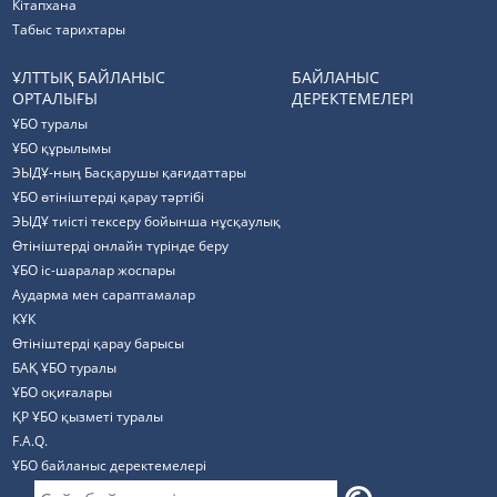
Кітапхана
Табыс тарихтары
ҰЛТТЫҚ БАЙЛАНЫС
БАЙЛАНЫС
ОРТАЛЫҒЫ
ДЕРЕКТЕМЕЛЕРІ
ҰБО туралы
ҰБО құрылымы
ЭЫДҰ-ның Басқарушы қағидаттары
ҰБО өтініштерді қарау тәртібі
ЭЫДҰ тиісті тексеру бойынша нұсқаулық
Өтініштерді онлайн түрінде беру
ҰБО іс-шаралар жоспары
Аударма мен сараптамалар
КҰК
Өтініштерді қарау барысы
БАҚ ҰБО туралы
ҰБО оқиғалары
ҚР ҰБО қызметі туралы
F.A.Q.
ҰБО байланыс деректемелерi