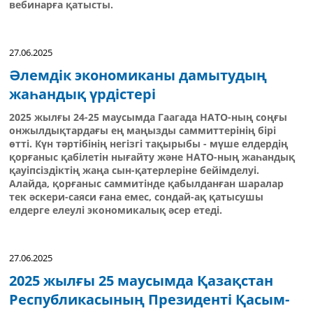
вебинарға қатысты.
27.06.2025
Әлемдік экономиканы дамытудың
жаһандық үрдістері
2025 жылғы 24-25 маусымда Гаагада НАТО-ның соңғы
онжылдықтардағы ең маңызды саммиттерінің бірі
өтті. Күн тәртібінің негізгі тақырыбы - мүше елдердің
қорғаныс қабілетін нығайту және НАТО-ның жаһандық
қауіпсіздіктің жаңа сын-қатерлеріне бейімделуі.
Алайда, қорғаныс саммитінде қабылданған шаралар
тек әскери-саяси ғана емес, сондай-ақ қатысушы
елдерге елеулі экономикалық әсер етеді.
27.06.2025
2025 жылғы 25 маусымда Қазақстан
Республикасының Президенті Қасым-