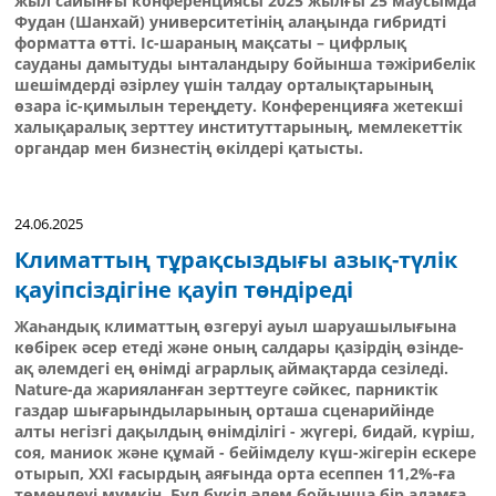
жыл сайынғы конференциясы 2025 жылғы 25 маусымда
Фудан (Шанхай) университетінің алаңында гибридті
форматта өтті. Іс-шараның мақсаты – цифрлық
сауданы дамытуды ынталандыру бойынша тәжірибелік
шешімдерді әзірлеу үшін талдау орталықтарының
өзара іс-қимылын тереңдету. Конференцияға жетекші
халықаралық зерттеу институттарының, мемлекеттік
органдар мен бизнестің өкілдері қатысты.
24.06.2025
Климаттың тұрақсыздығы азық-түлік
қауіпсіздігіне қауіп төндіреді
Жаһандық климаттың өзгеруі ауыл шаруашылығына
көбірек әсер етеді және оның салдары қазірдің өзінде-
ақ әлемдегі ең өнімді аграрлық аймақтарда сезіледі.
Nature-да жарияланған зерттеуге сәйкес, парниктік
газдар шығарындыларының орташа сценарийінде
алты негізгі дақылдың өнімділігі - жүгері, бидай, күріш,
соя, маниок және құмай - бейімделу күш-жігерін ескере
отырып, ХХІ ғасырдың аяғында орта есеппен 11,2%-ға
төмендеуі мүмкін. Бұл бүкіл әлем бойынша бір адамға