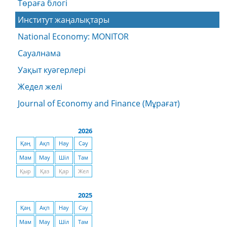
Төраға блогі
Институт жаңалықтары
National Economy: MONITOR
Сауалнама
Уақыт куәгерлері
Жедел желі
Journal of Economy and Finance (Мұрағат)
2026
Қаң
Ақп
Нау
Сәу
Мам
Мау
Шіл
Там
Қыр
Қаз
Қар
Жел
2025
Қаң
Ақп
Нау
Сәу
Мам
Мау
Шіл
Там